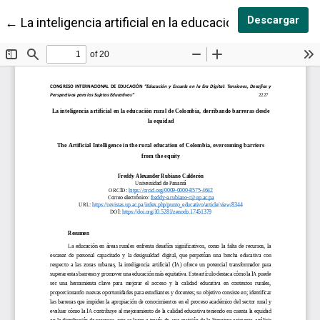
Des
Descargar
Volver a los detalles del artículo
←
La inteligencia artificial en la educación rural de Co