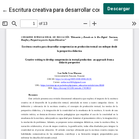
Des
Descargar
Volver a los detalles del artículo
←
Escritura creativa para desarrollar competencias en 