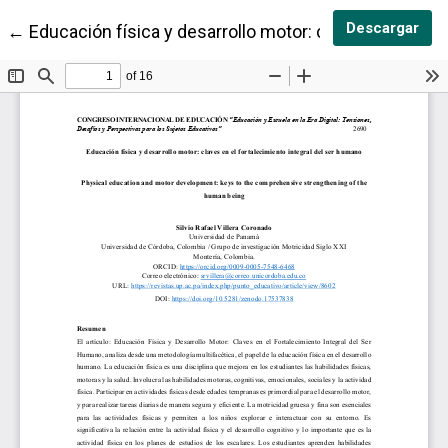
Des
Descargar
Volver a los detalles del artículo
←
Educación física y desarrollo motor: claves en el for