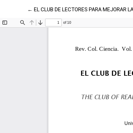
Volver a los detalles del artículo
←
EL CLUB DE LECTORES PARA MEJORAR L