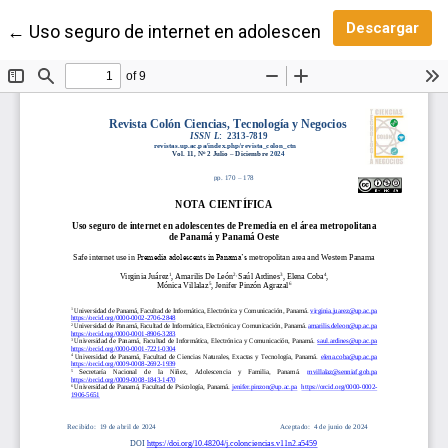
Des
Descargar
Volver a los detalles del artículo
←
Uso seguro de internet en adolescentes de Premedi