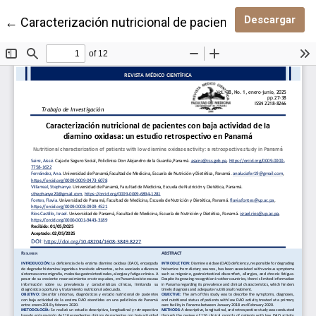
Des
Descargar
Volver a los detalles del artículo
←
Caracterización nutricional de pacientes con baja act