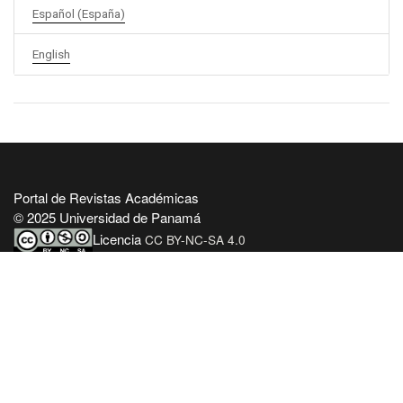
Español (España)
English
Portal de Revistas Académicas
© 2025 Universidad de Panamá
Licencia
CC BY-NC-SA 4.0
Sitio desarrollado en
Open Journal Systems
OAI-PMH Revista:
OAI Acción y Reflección educativa
Enlaces Útiles
Universidad de Panamá
Panindex
Repositorio Institucional Digital de la Universidad de Panamá
Sistema de Bibliotecas de la Universidad de Panamá