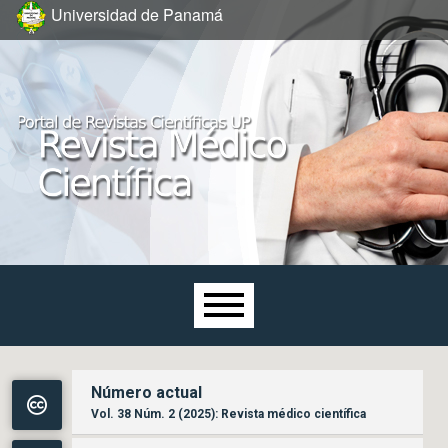
Ir al menú de navegación principal
Ir al contenido principal
Ir al pie de página del sitio
Universidad de Panamá
Menú principal
Número actual
Vol. 38 Núm. 2 (2025): Revista médico científica