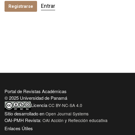
Entrar
Registrarse
Portal de Revistas Académicas
© 2025 Universidad de Panamá
Licencia
CC BY-NC-SA 4.0
Sitio desarrollado en
Open Journal Systems
OAI-PMH Revista:
OAI Acción y Reflección educativa
Enlaces Útiles