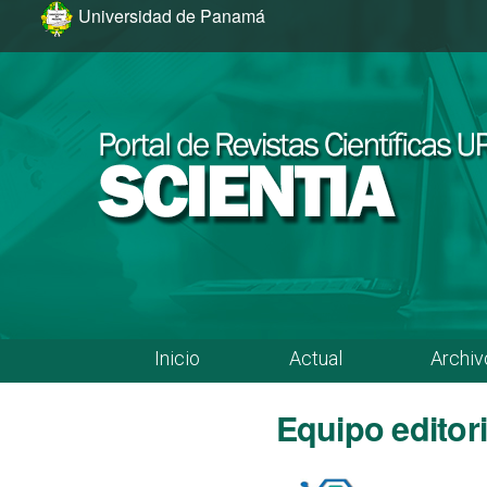
Ir al menú de navegación principal
Ir al contenido principal
Ir al pie de página del sitio
Universidad de Panamá
Inicio
Actual
Archiv
Menú principal
Equipo editori