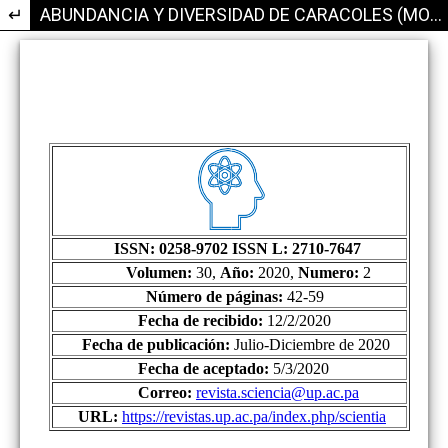
Volver a los detalles del artículo
ABUNDANCIA Y DIVERSIDAD DE CARACOLES (MOLLUSCA: GASTROPODA) EN LAS PLAYAS NOMBRE DE DIOS, PALENQUE Y VIENTO FRIO, PROVINCIA DE COLÓN