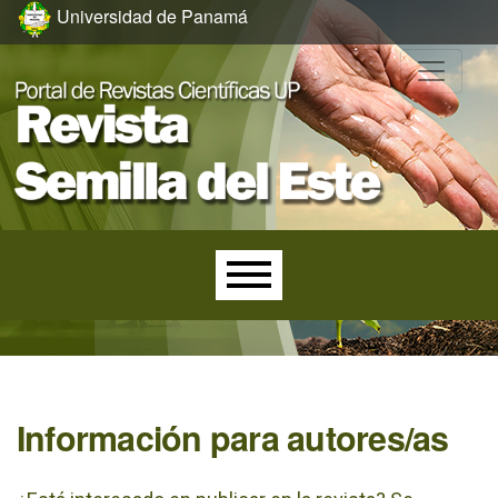
Ir al menú de navegación principal
Ir al contenido principal
Ir al pie de página del sitio
Universidad de Panamá
Menú principal
Información para autores/as