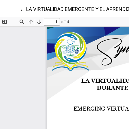
Volver a los detalles del artículo
←
LA VIRTUALIDAD EMERGENTE Y EL APRENDI