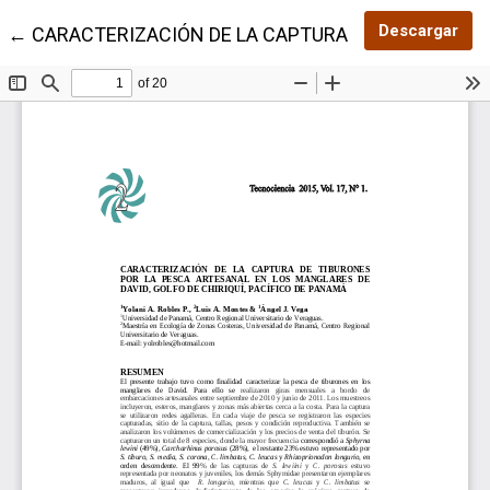
Des
Descargar
Volver a los detalles del artículo
←
CARACTERIZACIÓN DE LA CAPTURA DE TIBURONES P