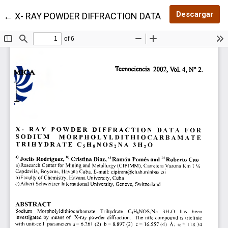
Des
Descargar
Volver a los detalles del artículo
←
X- RAY POWDER DIFFRACTION DATA FOR SODIUM 