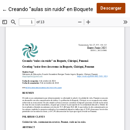
Des
Descargar
Volver a los detalles del artículo
←
Creando “aulas sin ruido” en Boquete, Chiriquí, Pana