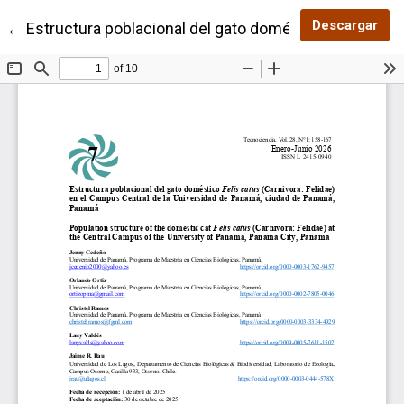
Des
Descargar
Volver a los detalles del artículo
←
Estructura poblacional del gato doméstico Felis catu