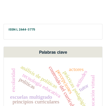
ISSN L 2644-3775
Palabras clave
análisis de políticas
contenido del currículum
actores
percepciones
escolaridad
actitudes
prácticas pedagógicas
tecnología educativa
educación virtual
políticas
tutor
escuelas multigrado
principios curriculares