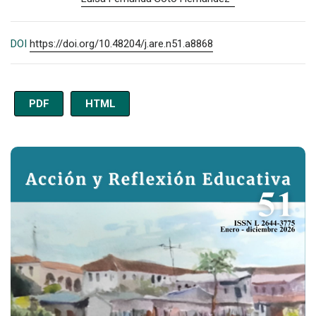
DOI
https://doi.org/10.48204/j.are.n51.a8868
PDF
HTML
Imagen de portada