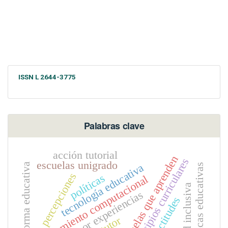
ISSN L 2644-3775
Palabras clave
acción tutorial
escuelas que aprenden
principios curriculares
escuelas unigrado
reforma educativa
tecnología educativa
políticas educativas
percepciones
políticas
pensamiento computacional
aprendizaje por experiencias
actitudes
tutor