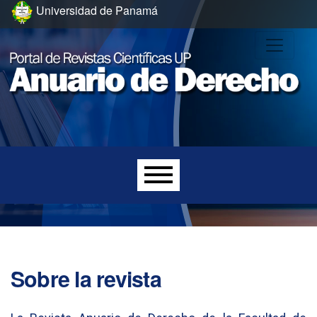
Ir al menú de navegación principal
Ir al contenido principal
Ir al pie de página del sitio
Universidad de Panamá
Menú principal
Sobre la revista