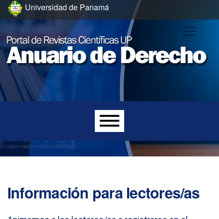
Ir al menú de navegación principal
Ir al contenido principal
Ir al pie de página del sitio
Universidad de Panamá
Menú principal
Información para lectores/as