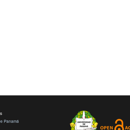
es
 de Panamá