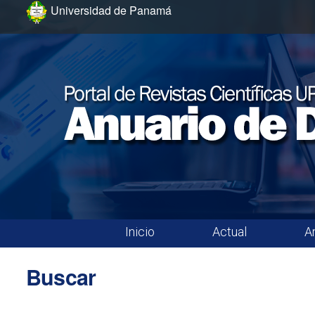
Ir al menú de navegación principal
Ir al contenido principal
Ir al pie de página del sitio
Universidad de Panamá
Inicio
Actual
A
Menú principal
Buscar