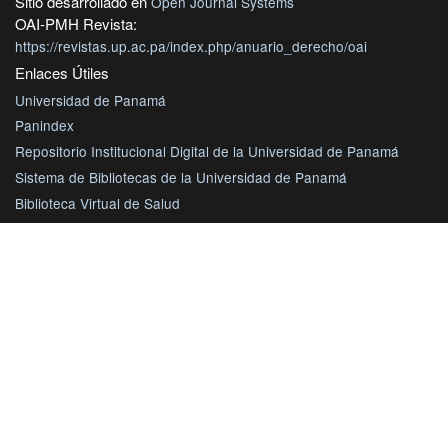
Sitio desarrollado en
Open Journal Systems
OAI-PMH Revista:
https://revistas.up.ac.pa/index.php/anuario_derecho/oai
Enlaces Útiles
Universidad de Panamá
Panindex
Repositorio Institucional Digital de la Universidad de Panamá
Sistema de Bibliotecas de la Universidad de Panamá
Biblioteca Virtual de Salud
AmeliCA Centroamérica Colección Digital de Revistas Académicas
Centroamérica
Con este proyecto la Universidad de Panamá, reitera su
compromiso de seguir trabajando en las corrientes de acceso
abierto en beneficio de la comunidad académica nacional e