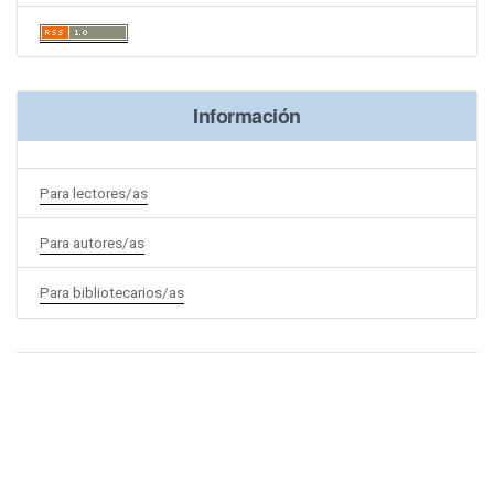
Información
Para lectores/as
Para autores/as
Para bibliotecarios/as
Portal de Revistas Académicas
© 2025 Universidad de Panamá