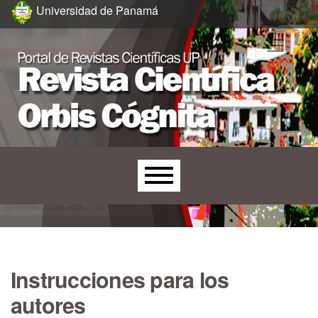
Ir al menú de navegación principal
Ir al contenido principal
Ir al pie de página del sitio
Universidad de Panamá
Menú principal
Instrucciones para los
autores