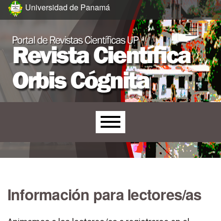
Ir al menú de navegación principal
Ir al contenido principal
Ir al pie de página del sitio
Universidad de Panamá
Menú principal
Información para lectores/as