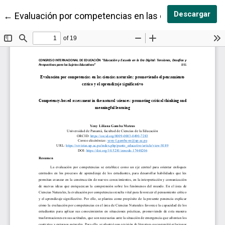
Des
Descargar
Volver a los detalles del artículo
←
Evaluación por competencias en las ciencias natural