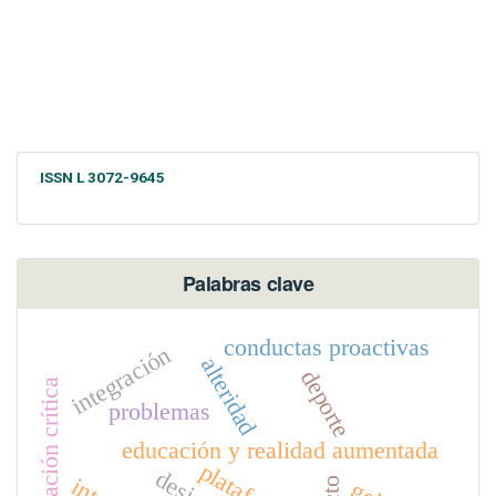
ISSN L 3072-9645
Palabras clave
conductas proactivas
integración
alteridad
deporte
alfabetización crítica
problemas
educación y realidad aumentada
plataforma