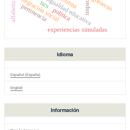
desigualdad educativa
integración social
impacto
gobierno
tics
pertinencia
política
experiencias simuladas
Idioma
Español (España)
English
Información