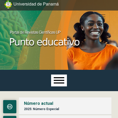
Ir al menú de navegación principal
Ir al contenido principal
Ir al pie de página del sitio
Universidad de Panamá
Menú principal
Número actual
2025: Número Especial