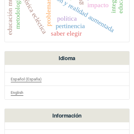
educación multicultural
educación y realidad aumentada
teórica ecléctica
metodología
problemas
impacto
política
pertinencia
saber elegir
Idioma
Español (España)
English
Información