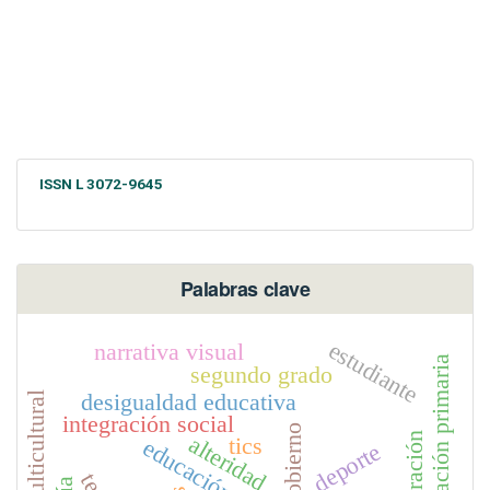
ISSN L 3072-9645
Palabras clave
estudiante
narrativa visual
educación primaria
segundo grado
desigualdad educativa
integración social
gobierno
integración
alteridad
tics
deporte