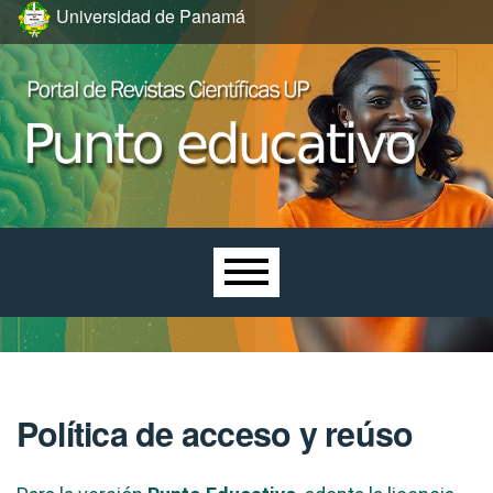
Ir al menú de navegación principal
Ir al contenido principal
Ir al pie de página del sitio
Universidad de Panamá
Menú principal
Política de acceso y reúso