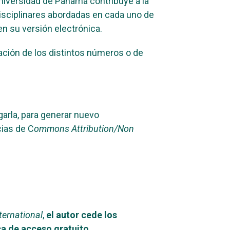
Universidad de Panamá contribuye a la
 disciplinares abordadas en cada uno de
en su versión electrónica.
cación de los distintos números o de
garla, para generar nuevo
cias de C
ommons Attribution/Non
ternational
,
el autor cede los
ca de acceso gratuito.