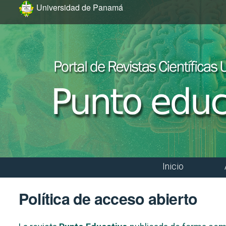
Ir al menú de navegación principal
Ir al contenido principal
Ir al pie de página del sitio
Universidad de Panamá
Inicio
Menú principal
Política de acceso abierto