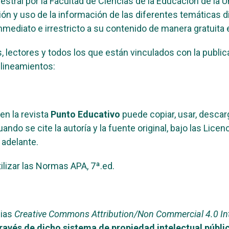
tral por la Facultad de Ciencias de la Educación de la 
ción y uso de la información de las diferentes temáticas
nmediato e irrestricto a su contenido de manera gratuita 
es, lectores y todos los que están vinculados con la publi
 lineamientos:
en la revista
Punto Educativo
puede copiar, usar, descar
ndo se cite la autoría y la fuente original, bajo las Licen
 adelante.
tilizar las Normas APA, 7ª.ed.
cias
Creative Commons Attribution/Non Commercial 4.0 In
 través de dicho sistema de propiedad intelectual públi