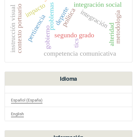
integración social
impacto
problemas
contexto portuario
instrucción visual
deporte
política
integración
metodología
pertinencia
alteridad
gobierno
segundo grado
tics
competencia comunicativa
Idioma
Español (España)
English