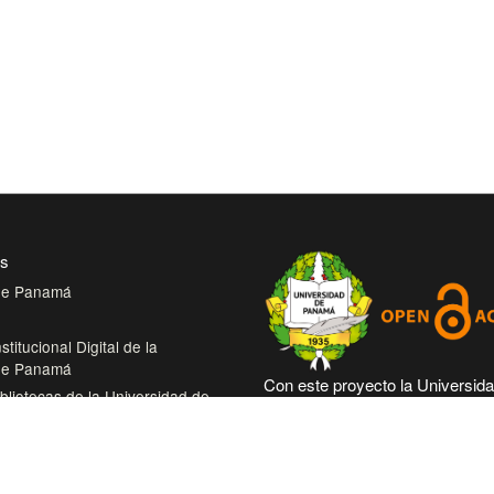
es
 de Panamá
stitucional Digital de la
 de Panamá
Con este proyecto la Universid
bliotecas de la Universidad de
Panamá, reitera su compromiso
trabajando en las corrientes de
tual de Salud
abierto en beneficio de la comu
roamérica Colección Digital de
académica nacional e internacio