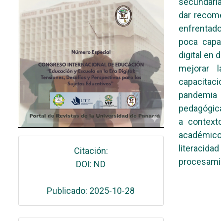
secundaria
dar recome
enfrentado
poca capa
digital en
mejorar l
capacitaci
pandemia
pedagógica
a context
académic
literacid
Citación:
procesamie
DOI: ND
Publicado: 2025-10-28