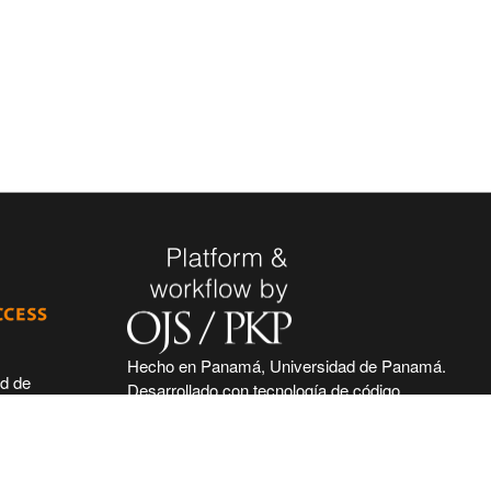
Hecho en Panamá, Universidad de Panamá.
ad de
Desarrollado con tecnología de código
 de seguir
abierto y gratuito de PKP - Public Knowledge
 acceso
Project.
nidad
nal, haciendo