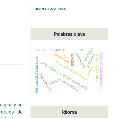
ISSN L 3072-9645
Palabras clave
alteridad
evaluación por competencias
pertinencia
problemas
autonomía institucional
impacto
gobierno
instrucción visual
tics
desigualdad educativa
educación multicultural
educación y realidad aumentada
política
metodología
deporte
integración
digital y su
Idioma
rurales de