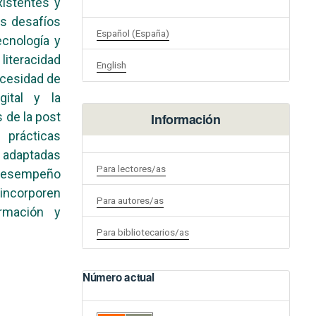
xistentes y
os desafíos
Español (España)
ecnología y
iteracidad
English
ecesidad de
gital y la
 de la post
Información
prácticas
e adaptadas
Para lectores/as
 desempeño
ncorporen
Para autores/as
ormación y
Para bibliotecarios/as
Número actual