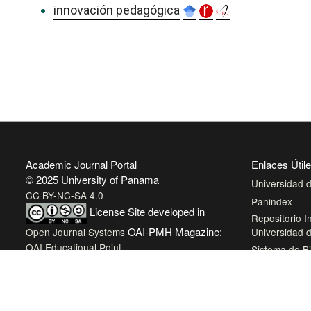
innovación pedagógica
Academic Journal Portal
Enlaces Útil
© 2025 University of Panama
Universidad
CC BY-NC-SA 4.0
Panindex
License
Site developed in
Repositorio In
OAI-PMH Magazine:
Open Journal Systems
Universidad
OAI Educational Point
Sistema de Bi
Panamá
Biblioteca Vir
AmeliCA Cent