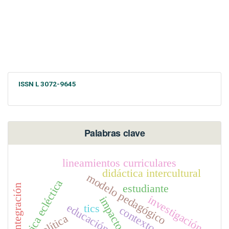
ISSN L 3072-9645
Palabras clave
lineamientos curriculares
didáctica intercultural
modelo pedagógico
teórica ecléctica
estudiante
integración
investigación
impacto
tics
política