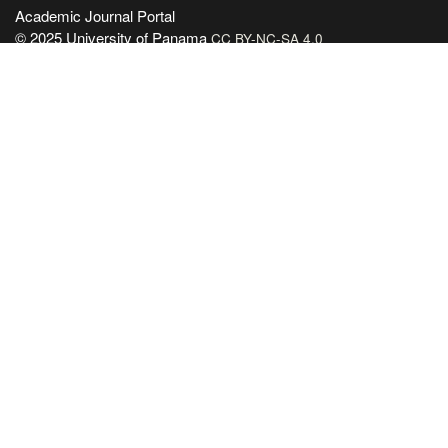
Academic Journal Portal
© 2025 University of Panama
CC BY-NC-SA 4.0
License
Site developed in
Open Journal Systems
OAI-PMH Magazine:
OAI Educational Point
Enlaces Útiles
Universidad de Panamá
Panindex
Repositorio Institucional Digital de la Universidad de Panamá
Sistema de Bibliotecas de la Universidad de Panamá
Biblioteca Virtual de Salud
AmeliCA Centroamérica Colección Digital de Revistas Académicas
Centroamérica