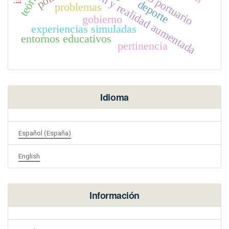
educación y realidad aumentada
contexto portuario
deporte
problemas
gobierno
experiencias simuladas
entornos educativos
pertinencia
Idioma
Español (España)
English
Información