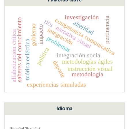
investigación
pertinencia
competencia comunicativa
saberes del conocimiento
tics
alteridad
gobierno
narrativa visual
impacto
integración
alfabetización crítica
problemas
teórica ecléctica
política
integración social
metodologías ágiles
deporte
instrucción visual
metodología
experiencias simuladas
Idioma
Español (España)