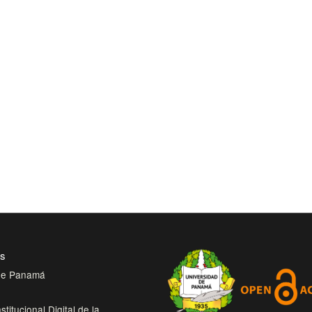
es
 de Panamá
stitucional Digital de la