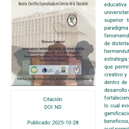
educativa
universita
superior 
paradigma
fenomenoló
de distint
hermenéut
estrategia 
que permi
creativo y
dentro de 
desarrollo 
fortalecie
Citación:
lo cual ev
DOI: ND
gamificac
beneficios
Publicado: 2025-10-28
cual permit