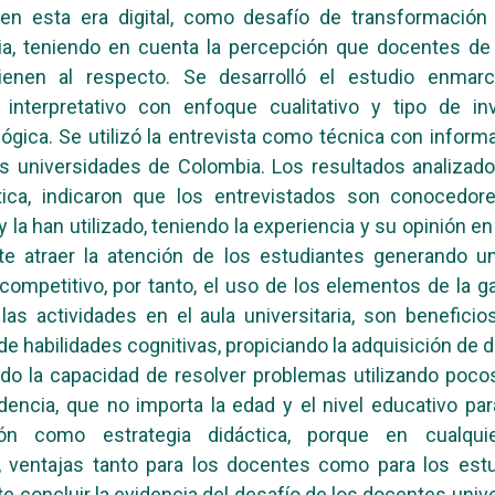
 en esta era digital, como desafío de transformación 
ria, teniendo en cuenta la percepción que docentes d
tienen al respecto. Se desarrolló el estudio enmar
 interpretativo con enfoque cualitativo y tipo de inv
gica. Se utilizó la entrevista como técnica con inform
as universidades de Colombia. Los resultados analizad
ica, indicaron que los entrevistados son conocedor
y la han utilizado, teniendo la experiencia y su opinión e
te atraer la atención de los estudiantes generando u
 competitivo, por tanto, el uso de los elementos de la g
las actividades en el aula universitaria, son beneficio
de habilidades cognitivas, propiciando la adquisición de 
ndo la capacidad de resolver problemas utilizando poco
idencia, que no importa la edad y el nivel educativo para 
ión como estrategia didáctica, porque en cualquie
, ventajas tanto para los docentes como para los estu
e concluir la evidencia del desafío de los docentes unive