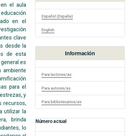
en el aula
e educación
Español (España)
cado en el
estigación
English
antes clave
os desde la
Información
es de esta
n general es
n ambiente
Para lectores/as
amificación
sas para el
Para autores/as
destrezas, y
Para bibliotecarios/as
s recursos,
utilizar la
ra, brinda
Número actual
diantes, lo
rsitarios al