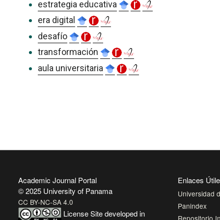
estrategia educativa
era digital
desafío
transformación
aula universitaria
Academic Journal Portal
Enlaces Útil
© 2025 University of Panama
Universidad
CC BY-NC-SA 4.0
Panindex
License
Site developed in
Repositorio In