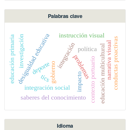
Palabras clave
instrucción visual
desigualdad educativa
investigación
educación primaria
conductas proactivas
narrativa visual
integración
educación multicultural
política
problemas
contexto portuario
deporte
gobierno
impacto
tics
integración social
saberes del conocimiento
Idioma