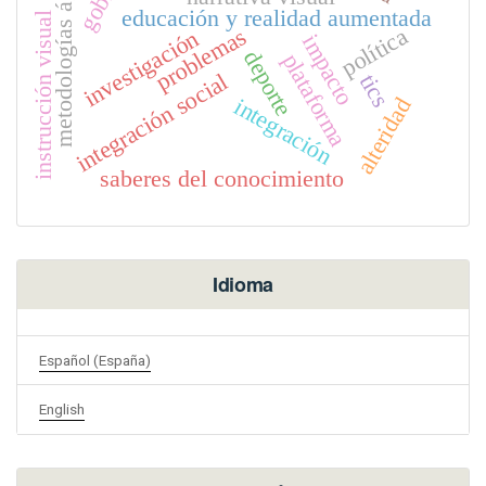
metodologías ágiles
educación y realidad aumentada
instrucción visual
política
problemas
investigación
impacto
deporte
plataforma
integración social
tics
integración
alteridad
saberes del conocimiento
Idioma
Español (España)
English