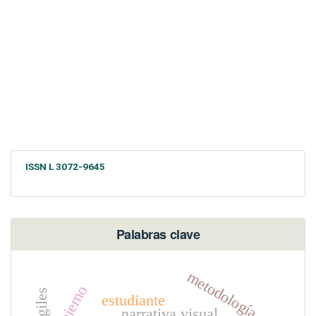
ISSN L 3072-9645
Palabras clave
metodología
gobierno
estudiante
narrativa visual