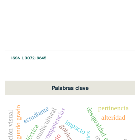
ISSN L 3072-9645
Palabras clave
pertinencia
estudiante
segundo grado
desigualdad educativa
educación multicultural
instrucción visual
alteridad
impacto
gobierno
tics