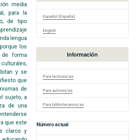
ción media
l, para la
Español (España)
o, de tipo
prendizaje
English
unda lengua
 porque los
Información
, de forma
culturales,
abitan y se
Para lectores/as
fiesto que
s mismas de
Para autores/as
 sujeto, a
Para bibliotecarios/as
nza de una
 entenderse
ya que este
Número actual
s claros y
l educando