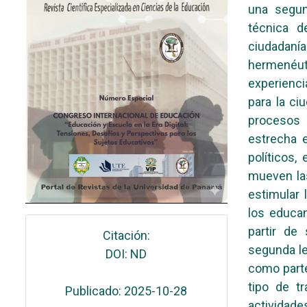
una segun
técnica d
ciudadaní
hermenéut
experienci
para la ci
procesos 
estrecha e
políticos,
mueven la
estimular 
los educa
partir de
Citación:
segunda le
DOI: ND
como parte
tipo de t
Publicado: 2025-10-28
actividad