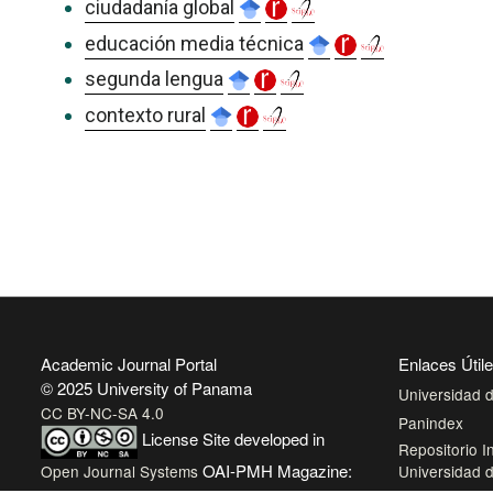
ciudadanía global
educación media técnica
segunda lengua
contexto rural
Academic Journal Portal
Enlaces Útil
© 2025 University of Panama
Universidad
CC BY-NC-SA 4.0
Panindex
License
Site developed in
Repositorio In
OAI-PMH Magazine:
Open Journal Systems
Universidad