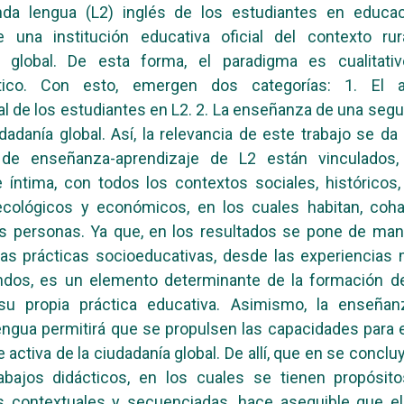
da lengua (L2) inglés de los estudiantes en educa
e una institución educativa oficial del contexto rura
a global. De esta forma, el paradigma es cualitativ
ico. Con esto, emergen dos categorías: 1. El a
al de los estudiantes en L2. 2. La enseñanza de una seg
udadanía global. Así, la relevancia de este trabajo se da
de enseñanza-aprendizaje de L2 están vinculados
 íntima, con todos los contextos sociales, históricos, 
 ecológicos y económicos, en los cuales habitan, coh
s personas. Ya que, en los resultados se pone de mani
las prácticas socioeducativas, desde las experiencia
ndos, es un elemento determinante de la formación del
 su propia práctica educativa. Asimismo, la enseña
ngua permitirá que se propulsen las capacidades para
 activa de la ciudadanía global. De allí, que en se conclu
rabajos didácticos, en los cuales se tienen propósito
es contextuales y secuenciadas, hace asequible que e