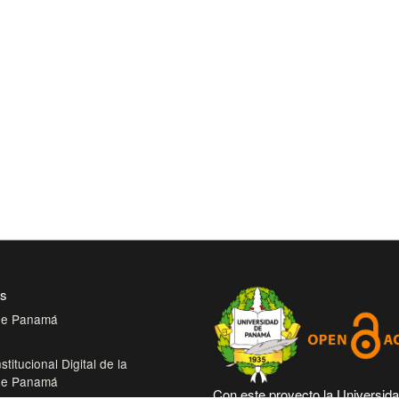
es
 de Panamá
stitucional Digital de la
 de Panamá
Con este proyecto la Universid