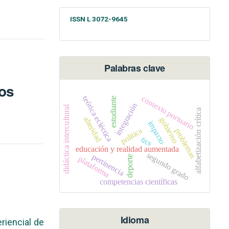
ISSN L 3072-9645
Palabras clave
los
contexto portuario
teórica ecléctica
estudiante
integración
didáctica intercultural
alfabetización crítica
alteridad
gobierno
impacto
política
problemas
tics
educación y realidad aumentada
segundo grado
pertinencia
deporte
plataforma
competencias científicas
Idioma
riencial de