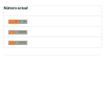
Número actual
Academic Journal Portal
© 2025 University of Panama
CC BY-NC-SA 4.0
License
Site developed in
Open Journal Systems
OAI-PMH Magazine:
OAI Educational Point