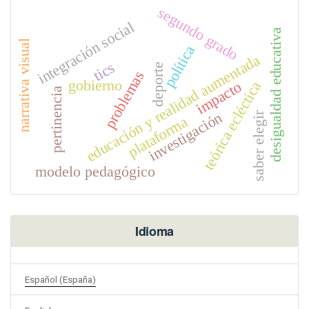
segundo grado
integración social
desigualdad educativa
narrativa visual
política
educación y realidad aumentada
tics
deporte
problemas
gobierno
impacto
teórica ecléctica
pertinencia
investigación
saber elegir
plataforma
modelo pedagógico
Idioma
Español (España)