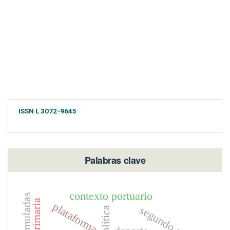
ISSN L 3072-9645
Palabras clave
contexto portuario
plataforma
segundo grado
política