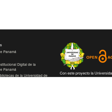
es
 de Panamá
stitucional Digital de la
 de Panamá
Con este proyecto la Universid
bliotecas de la Universidad de
Panamá, reitera su compromiso
trabajando en las corrientes de
tual de Salud
abierto en beneficio de la comu
roamérica Colección Digital de
académica nacional e internacio
démicas Centroamérica
más accesible su producción cie
intelectual.