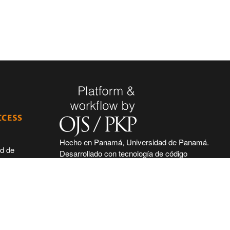
Hecho en Panamá, Universidad de Panamá.
ad de
Desarrollado con tecnología de código
 de seguir
abierto y gratuito de PKP - Public Knowledge
 acceso
Project.
nidad
nal, haciendo
ntífica e