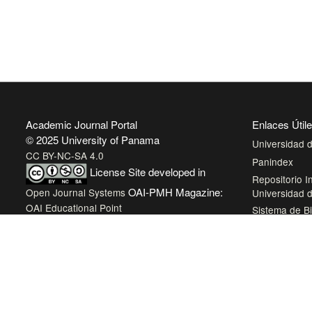
Academic Journal Portal
Enlaces Útil
© 2025 University of Panama
Universidad
CC BY-NC-SA 4.0
Panindex
License
Site developed in
Repositorio In
OAI-PMH Magazine:
Open Journal Systems
Universidad
OAI Educational Point
Sistema de Bi
Panamá
Biblioteca Vir
AmeliCA Cent
Revistas Aca