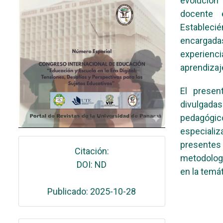
evolución
docente 
Estableci
encargadas
experienc
aprendizaj
El presen
divulgada
pedagógic
especiali
presentes
Citación:
metodologí
DOI: ND
en la temá
Publicado: 2025-10-28