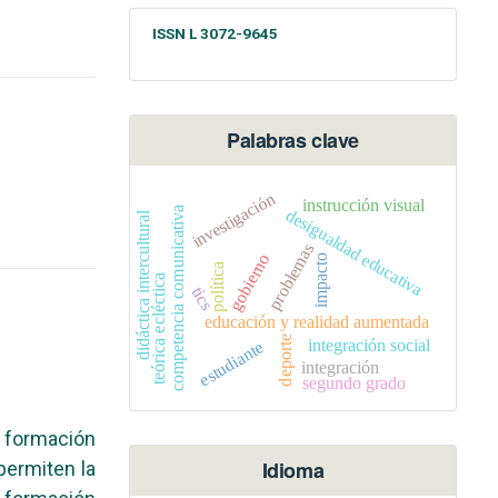
ISSN L 3072-9645
Palabras clave
investigación
instrucción visual
competencia comunicativa
desigualdad educativa
didáctica intercultural
problemas
gobierno
impacto
política
teórica ecléctica
tics
educación y realidad aumentada
deporte
integración social
estudiante
integración
segundo grado
 formación
Idioma
permiten la