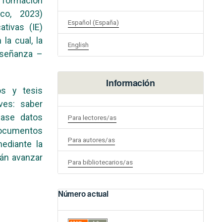
 formación
co, 2023)
Español (España)
tivas (IE)
la cual, la
English
nseñanza –
Información
os y tesis
ves: saber
base datos
Para lectores/as
documentos
Para autores/as
ediante la
rán avanzar
Para bibliotecarios/as
Número actual