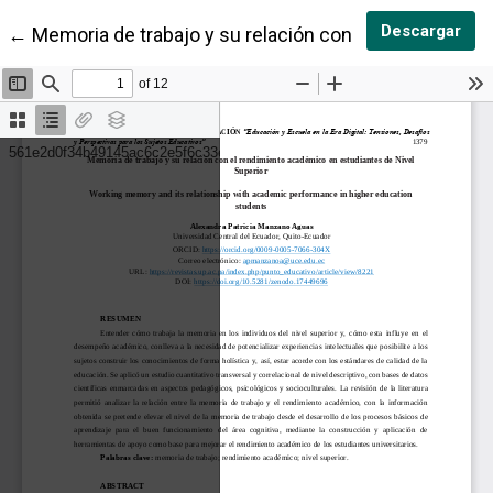
Des
Descargar
Volver a los detalles del artículo
←
Memoria de trabajo y su relación con el rendimiento