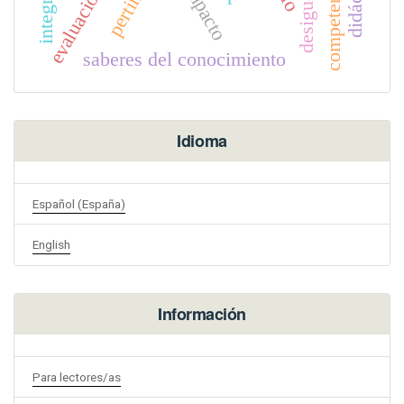
impacto
saberes del conocimiento
Idioma
Español (España)
English
Información
Para lectores/as