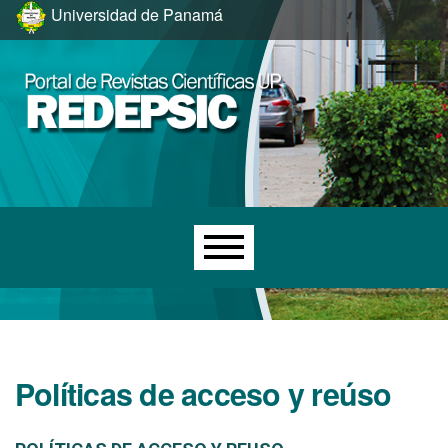
Ir al menú de navegación principal
Ir al contenido principal
Ir al pie de página del sitio
Universidad de Panamá
Menú principal
Políticas de acceso y reúso