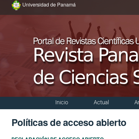
Ir al menú de navegación principal
Ir al contenido principal
Ir al pie de página del sitio
Universidad de Panamá
Inicio
Actual
A
Menú principal
Políticas de acceso abierto