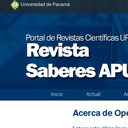
Ir al menú de navegación principal
Ir al contenido principal
Ir al pie de página del sitio
Universidad de Panamá
Inicio
Actual
A
Menú principal
Acerca de Op