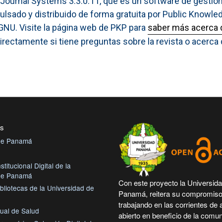
n Journal Systems 3.3.0.11, que es un software de gestió
pulsado y distribuido de forma gratuita por Public Knowle
 GNU. Visite la página web de PKP para
saber más acerca 
irectamente si tiene preguntas sobre la revista o acerca d
es
 de Panamá
stitucional Digital de la
 de Panamá
Con este proyecto la Universid
bliotecas de la Universidad de
Panamá, reitera su compromiso
trabajando en las corrientes de
tual de Salud
abierto en beneficio de la comu